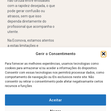
não circula entre entidades
com a rapidez desejada, o que
pode gerar confusão ou
atrasos, sem que isso
dependa diretamente do
profissional que acompanha o
utente.
Na Econova, estamos atentos
a estas limitações e
redobramos o esforço na
Gerir o Consentimento
coordenação, comunicação
e proximidade
, para que o
Para fornecer as melhores experiências, usamos tecnologias como
utente sinta segurança
cookies para armazenar e/ou aceder a informações do dispositivo.
mesmo quando os sistemas
Consentir com essas tecnologias nos permitirá processar dados, como
falham.
comportamento de navegação ou IDs exclusivos neste site. Não
consentir ou retirar o consentimento pode afetar negativamante certos
Imagiologia na
recursos e funções.
Econova: evolução
constante, com foco
Aceitar
na qualidade