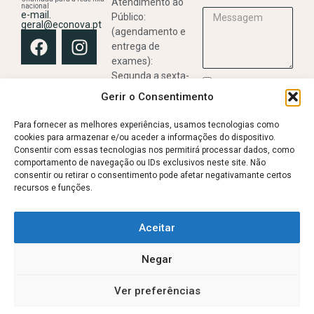
Atendimento ao
nacional
e-mail.
Público:
geral@econova.pt
(agendamento e
entrega de
exames):
Segunda a sexta-
Li e aceito a
feira,
Gerir o Consentimento
Política de
das 09:00h às
Privacidade
13:00h e das 14:00h
Para fornecer as melhores experiências, usamos tecnologias como
às 18:00h
cookies para armazenar e/ou aceder a informações do dispositivo.
ENVIAR
Consentir com essas tecnologias nos permitirá processar dados, como
comportamento de navegação ou IDs exclusivos neste site. Não
Realização de
consentir ou retirar o consentimento pode afetar negativamante certos
Exames:
recursos e funções.
De acordo com a
agenda médica.
Livro de reclamações
Política de privacidade
Aceitar
Avisos Legais
Termos de Utilização e Condições de Acesso
Negar
Política de Cookies (UE)
2025, Econova, Radiologia e Imagiologia Médica
Ver preferências