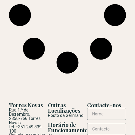
Torres Novas
Outras
Contacte-nos
Localizações
Rua 1.º de
Dezembro,
Posto da Germano
2350-766 Torres
Novas
Horário de
tel. +351 249 839
Funcionamento
100
Chamada para a rede fixa