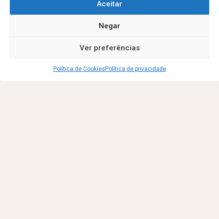
quando não existam
Aceitar
alternativas adequadas, como
a ecografia ou a ressonância
Negar
magnética.
Ver preferências
É necessária preparação?
Os exames radiográficos
Política de Cookies
Política de privacidade
simples não necessitam de
preparação prévia.
O que se sente durante o
exame?
O exame é simples e indolor.
Poderá ser necessário
remover peças de roupa ou
objetos metálicos da
região a estudar. O Técnico de
Radiologia posiciona o utente
de forma adequada para
garantir a melhor
qualidade da imagem.
Em alguns casos, podem ser