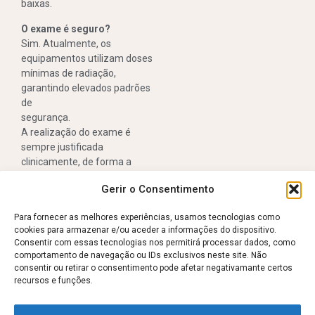
baixas.
O exame é seguro?
Sim. Atualmente, os
equipamentos utilizam doses
mínimas de radiação,
garantindo elevados padrões
de
segurança.
A realização do exame é
sempre justificada
clinicamente, de forma a
assegurar que os benefícios
Gerir o Consentimento
do
diagnóstico superam os riscos
Para fornecer as melhores experiências, usamos tecnologias como
associados à exposição.
cookies para armazenar e/ou aceder a informações do dispositivo.
Consentir com essas tecnologias nos permitirá processar dados, como
Nota importante:
comportamento de navegação ou IDs exclusivos neste site. Não
A mulher grávida e as crianças
consentir ou retirar o consentimento pode afetar negativamante certos
só devem realizar exames
recursos e funções.
com Raios-X quando
estritamente necessário e