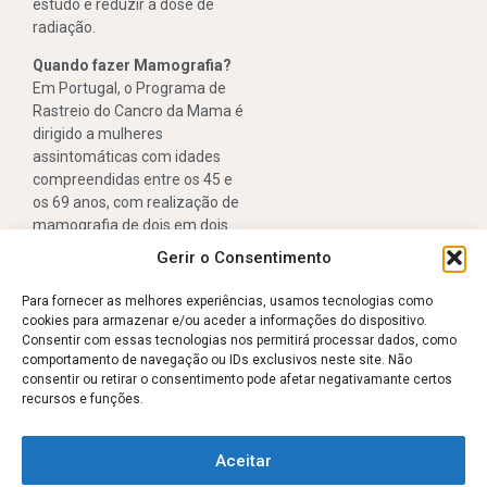
estudo e reduzir a dose de
radiação.
Quando fazer Mamografia?
Em Portugal, o Programa de
Rastreio do Cancro da Mama é
dirigido a mulheres
assintomáticas com idades
compreendidas entre os 45 e
os 69 anos, com realização de
mamografia de dois em dois
anos.
Gerir o Consentimento
Fora deste programa, a
periodicidade e a indicação
Para fornecer as melhores experiências, usamos tecnologias como
para a realização de
cookies para armazenar e/ou aceder a informações do dispositivo.
mamografia são definidas
Consentir com essas tecnologias nos permitirá processar dados, como
comportamento de navegação ou IDs exclusivos neste site. Não
pelo
consentir ou retirar o consentimento pode afetar negativamante certos
médico assistente, de acordo
recursos e funções.
com a idade, os antecedentes
pessoais e familiares e os
fatores de risco
Aceitar
individuais.