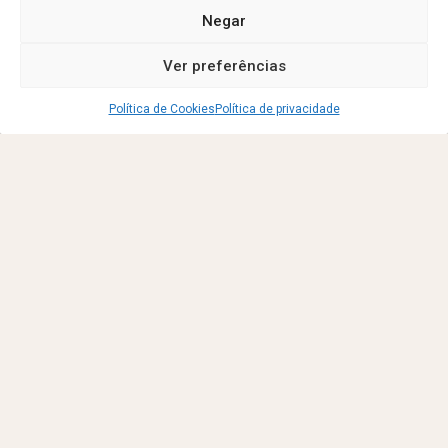
Negar
Existem riscos associados à
Mamografia?
Ver preferências
A dose de radiação utilizada
na mamografia é
extremamente baixa. O risco
Política de Cookies
Política de privacidade
associado ao exame é
considerado muito reduzido,
sendo amplamente
compensado pelos benefícios
da deteção precoce de
alterações mamárias.
A Mamografia requer
preparação?
A mamografia não necessita
de preparação prévia
específica.
No dia do exame, não deve
aplicar desodorizantes, pó de
talco ou loções na região
mamária ou axilar, uma