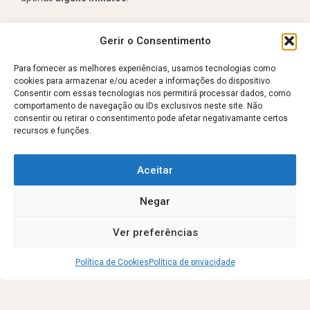
Gerir o Consentimento
HOLTER
Para fornecer as melhores experiências, usamos tecnologias como
O que é o Holter?
cookies para armazenar e/ou aceder a informações do dispositivo.
O Holter é um
Consentir com essas tecnologias nos permitirá processar dados, como
eletrocardiograma contínuo
comportamento de navegação ou IDs exclusivos neste site. Não
que regista a atividade elétrica
consentir ou retirar o consentimento pode afetar negativamante certos
recursos e funções.
do coração durante 24 horas,
permitindo correlacionar
eventuais sintomas com
Aceitar
alterações do ritmo cardíaco.
Durante o exame, o utente
Negar
recebe um registo onde
deverá anotar as suas
Ver preferências
atividades e sintomas ao
longo
Política de Cookies
Política de privacidade
do dia.
O exame é seguro?
Sim. Trata-se de um exame