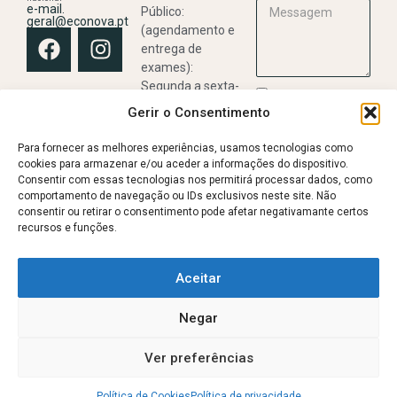
e-mail.
Público:
geral@econova.pt
(agendamento e
entrega de
exames):
Segunda a sexta-
Li e aceito a
feira,
Gerir o Consentimento
Política de
das 09:00h às
Privacidade
13:00h e das 14:00h
Para fornecer as melhores experiências, usamos tecnologias como
às 18:00h
cookies para armazenar e/ou aceder a informações do dispositivo.
ENVIAR
Consentir com essas tecnologias nos permitirá processar dados, como
comportamento de navegação ou IDs exclusivos neste site. Não
Realização de
consentir ou retirar o consentimento pode afetar negativamante certos
Exames:
recursos e funções.
De acordo com a
agenda médica.
Livro de reclamações
Política de privacidade
Aceitar
Avisos Legais
Termos de Utilização e Condições de Acesso
Negar
Política de Cookies (UE)
2025, Econova, Radiologia e Imagiologia Médica
Ver preferências
Política de Cookies
Política de privacidade