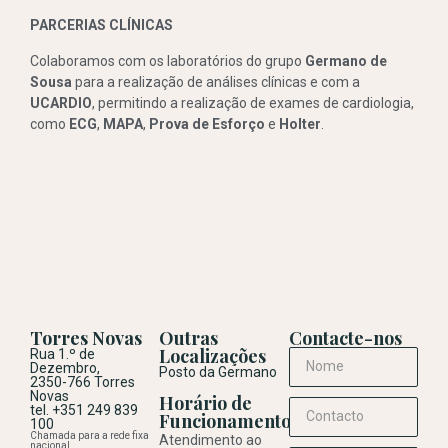
PARCERIAS CLÍNICAS
Colaboramos com os laboratórios do grupo
Germano de
Sousa
para a realização de análises clínicas e com a
UCARDIO
, permitindo a realização de exames de cardiologia,
como
ECG
,
MAPA
,
Prova de Esforço
e
Holter
.
Torres Novas
Outras
Contacte-nos
Localizações
Rua 1.º de
Dezembro,
Posto da Germano
2350-766 Torres
Novas
Horário de
tel. +351 249 839
Funcionamento
100
Chamada para a rede fixa
Atendimento ao
nacional